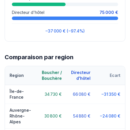
Directeur d'hôtel
75 000 €
−37 000 € (−97.4%)
Comparaison par region
Boucher /
Directeur
Region
Ecart
Bouchère
d'hôtel
Île-de-
34 730 €
66 080 €
−31 350 €
France
Auvergne-
Rhône-
30 800 €
54 880 €
−24 080 €
Alpes