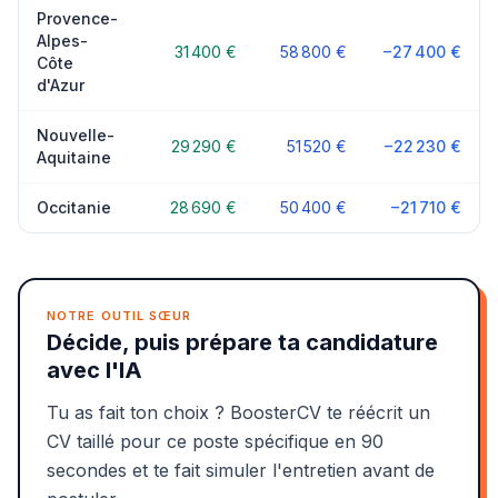
Provence-
Alpes-
31 400 €
58 800 €
−27 400 €
Côte
d'Azur
Nouvelle-
29 290 €
51 520 €
−22 230 €
Aquitaine
Occitanie
28 690 €
50 400 €
−21 710 €
NOTRE OUTIL SŒUR
Décide, puis prépare ta candidature
avec l'IA
Tu as fait ton choix ? BoosterCV te réécrit un
CV taillé pour ce poste spécifique en 90
secondes et te fait simuler l'entretien avant de