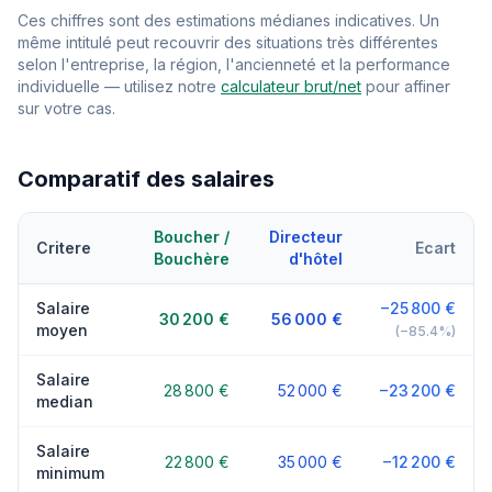
Ces chiffres sont des estimations médianes indicatives. Un
même intitulé peut recouvrir des situations très différentes
selon l'entreprise, la région, l'ancienneté et la performance
individuelle — utilisez notre
calculateur brut/net
pour affiner
sur votre cas.
Comparatif des salaires
Boucher /
Directeur
Critere
Ecart
Bouchère
d'hôtel
Salaire
−25 800 €
30 200 €
56 000 €
moyen
(−85.4%)
Salaire
28 800 €
52 000 €
−23 200 €
median
Salaire
22 800 €
35 000 €
−12 200 €
minimum