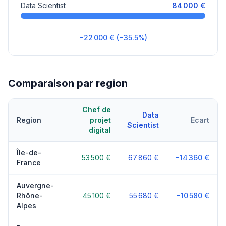
Data Scientist
84 000 €
−22 000 € (−35.5%)
Comparaison par region
Chef de
Data
Region
projet
Ecart
Scientist
digital
Île-de-
53 500 €
67 860 €
−14 360 €
France
Auvergne-
Rhône-
45 100 €
55 680 €
−10 580 €
Alpes