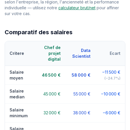
selon l'entreprise, la région, l'ancienneté et la performance
individuelle — utilisez notre
calculateur brut/net
pour affiner
sur votre cas.
Comparatif des salaires
Chef de
Data
Critere
projet
Ecart
Scientist
digital
Salaire
−11 500 €
46 500 €
58 000 €
moyen
(−24.7%)
Salaire
45 000 €
55 000 €
−10 000 €
median
Salaire
32 000 €
38 000 €
−6 000 €
minimum
Salaire