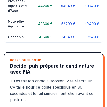
Provence-
Alpes-Côte
44 200 €
53 940 €
−9 740 €
d'Azur
Nouvelle-
42 800 €
52 200 €
−9 400 €
Aquitaine
Occitanie
41 800 €
51 040 €
−9 240 €
NOTRE OUTIL SŒUR
Décide, puis prépare ta candidature
avec l'IA
Tu as fait ton choix ? BoosterCV te réécrit un
CV taillé pour ce poste spécifique en 90
secondes et te fait simuler l'entretien avant de
postuler.