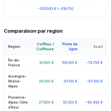
−129 000 € (−416.1%)
Comparaison par region
Coiffeur /
Pilote de
Region
Ecart
Coiffeuse
ligne
Île-de-
30 500 €
109 250 €
−78 750 €
France
Auvergne-
Rhône-
26 000 €
93 100 €
−67 100 €
Alpes
Provence-
Alpes-Côte
27 800 €
90 250 €
−62 450 €
d'Azur