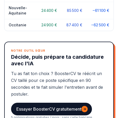
Nouvelle-
24 400 €
85 500 €
−61 100 €
Aquitaine
Occitanie
24 900 €
87 400 €
−62 500 €
NOTRE OUTIL SŒUR
Décide, puis prépare ta candidature
avec l'IA
Tu as fait ton choix ? BoosterCV te réécrit un
CV taillé pour ce poste spécifique en 90
secondes et te fait simuler l'entretien avant de
postuler.
Essayer BoosterCV gratuitement
→
5 optimisations gratuites / mois · sans carte bancaire