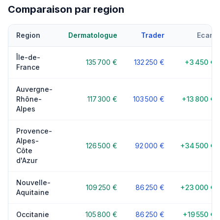
Comparaison par region
Region
Dermatologue
Trader
Ecart
Île-de-
135 700 €
132 250 €
+3 450 €
France
Auvergne-
Rhône-
117 300 €
103 500 €
+13 800 €
Alpes
Provence-
Alpes-
126 500 €
92 000 €
+34 500 €
Côte
d'Azur
Nouvelle-
109 250 €
86 250 €
+23 000 €
Aquitaine
Occitanie
105 800 €
86 250 €
+19 550 €