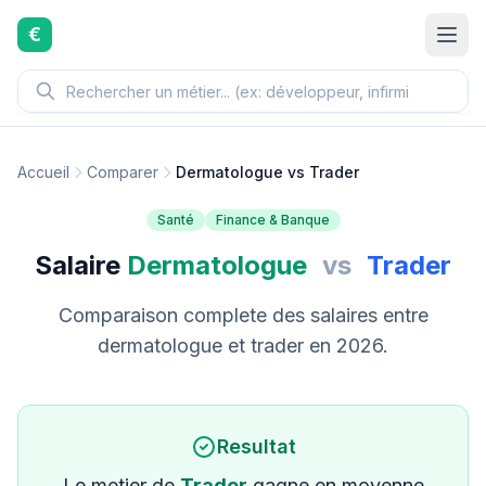
Aller au contenu principal
€
Accueil
Comparer
Dermatologue vs Trader
Santé
Finance & Banque
Salaire
Dermatologue
vs
Trader
Comparaison complete des salaires entre
dermatologue et trader en 2026.
Resultat
Le metier de
Trader
gagne en moyenne