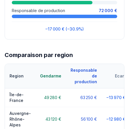
Responsable de production
72 000 €
−17 000 € (−30.9%)
Comparaison par region
Responsable
Region
Gendarme
de
Ecart
production
Île-de-
49 280 €
63 250 €
−13 970 €
France
Auvergne-
Rhône-
43 120 €
56 100 €
−12 980 €
Alpes