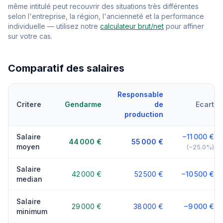
même intitulé peut recouvrir des situations très différentes
selon l'entreprise, la région, l'ancienneté et la performance
individuelle — utilisez notre
calculateur brut/net
pour affiner
sur votre cas.
Comparatif des salaires
Responsable
Critere
Gendarme
de
Ecart
production
Salaire
−11 000 €
44 000 €
55 000 €
moyen
(−25.0%)
Salaire
42 000 €
52 500 €
−10 500 €
median
Salaire
29 000 €
38 000 €
−9 000 €
minimum