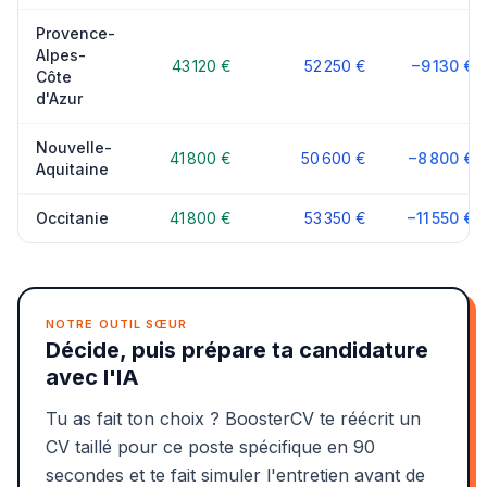
Provence-
Alpes-
43 120 €
52 250 €
−9 130 €
Côte
d'Azur
Nouvelle-
41 800 €
50 600 €
−8 800 €
Aquitaine
Occitanie
41 800 €
53 350 €
−11 550 €
NOTRE OUTIL SŒUR
Décide, puis prépare ta candidature
avec l'IA
Tu as fait ton choix ? BoosterCV te réécrit un
CV taillé pour ce poste spécifique en 90
secondes et te fait simuler l'entretien avant de