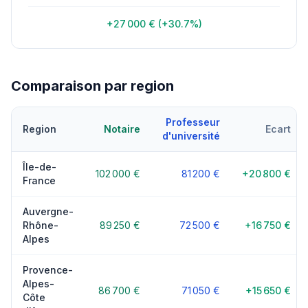
+27 000 € (+30.7%)
Comparaison par region
Professeur
Region
Notaire
Ecart
d'université
Île-de-
102 000 €
81 200 €
+20 800 €
France
Auvergne-
Rhône-
89 250 €
72 500 €
+16 750 €
Alpes
Provence-
Alpes-
86 700 €
71 050 €
+15 650 €
Côte