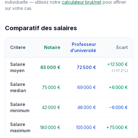
individuelle — utilisez notre
calculateur brut/net
pour affiner
sur votre cas.
Comparatif des salaires
Professeur
Critere
Notaire
Ecart
d'université
Salaire
+12 500 €
85 000 €
72 500 €
moyen
(+17.2%)
Salaire
75 000 €
69 000 €
+6 000 €
median
Salaire
42 000 €
48 000 €
−6 000 €
minimum
Salaire
180 000 €
105 000 €
+75 000 €
maximum