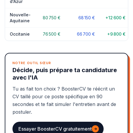
d'Azur
Nouvelle-
80 750 €
68 150 €
+12 600 €
Aquitaine
Occitanie
76 500 €
66 700 €
+9 800 €
NOTRE OUTIL SŒUR
Décide, puis prépare ta candidature
avec l'IA
Tu as fait ton choix ? BoosterCV te réécrit un
CV taillé pour ce poste spécifique en 90
secondes et te fait simuler l'entretien avant de
postuler.
Essayer BoosterCV gratuitement
→