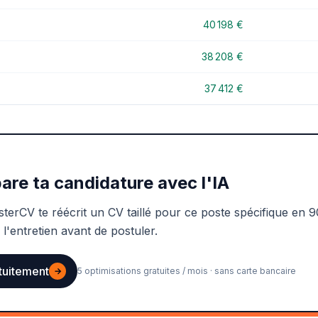
40 198 €
38 208 €
37 412 €
are ta candidature avec l'IA
sterCV te réécrit un CV taillé pour ce poste spécifique en 9
 l'entretien avant de postuler.
tuitement
→
5 optimisations gratuites / mois · sans carte bancaire