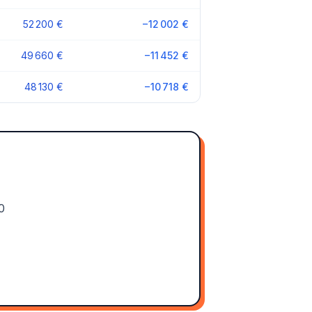
52 200 €
−12 002 €
49 660 €
−11 452 €
48 130 €
−10 718 €
0