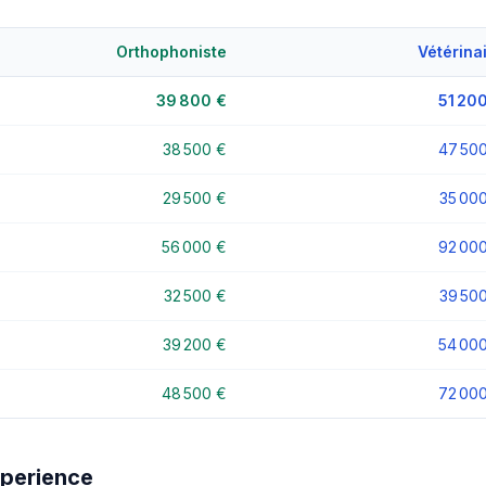
Orthophoniste
Vétérina
39 800 €
51 20
38 500 €
47 50
29 500 €
35 00
56 000 €
92 00
32 500 €
39 50
39 200 €
54 00
48 500 €
72 00
xperience