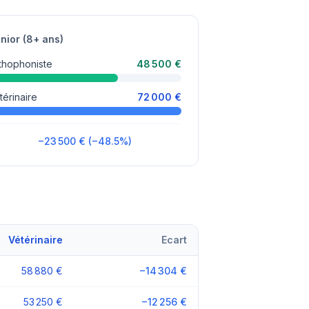
nior (8+ ans)
thophoniste
48 500 €
térinaire
72 000 €
−23 500 € (−48.5%)
Vétérinaire
Ecart
58 880 €
−14 304 €
53 250 €
−12 256 €