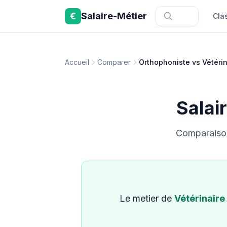
Aller au contenu principal
€
Salaire-Métier
Cla
Accueil
Comparer
Orthophoniste vs Vétérin
Salai
Comparaison 
Le metier de
Vétérinaire