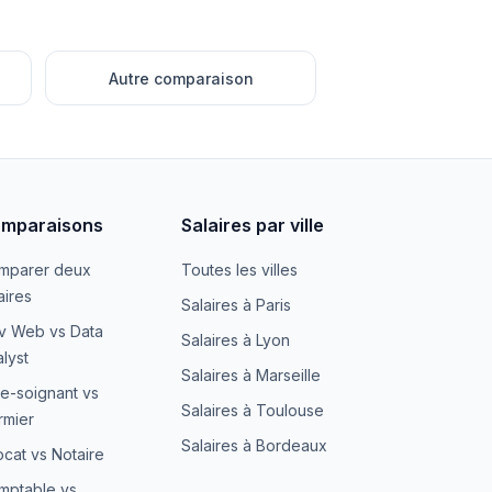
Autre comparaison
mparaisons
Salaires par ville
mparer deux
Toutes les villes
aires
Salaires à Paris
v Web vs Data
Salaires à Lyon
lyst
Salaires à Marseille
e-soignant vs
Salaires à Toulouse
irmier
Salaires à Bordeaux
cat vs Notaire
mptable vs