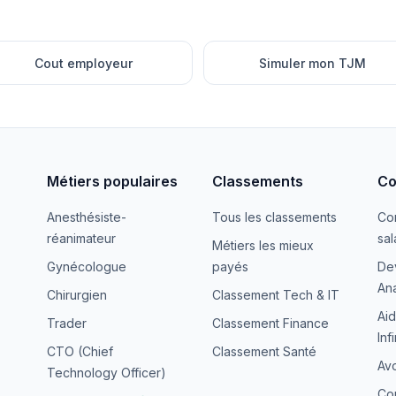
Cout employeur
Simuler mon TJM
Métiers populaires
Classements
Co
Anesthésiste-
Tous les classements
Co
réanimateur
sal
Métiers les mieux
Gynécologue
payés
De
Ana
Chirurgien
Classement Tech & IT
Aid
Trader
Classement Finance
Inf
CTO (Chief
Classement Santé
Avo
Technology Officer)
Co