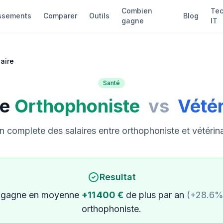
Combien
Tec
ssements
Comparer
Outils
Blog
gagne
IT
aire
Santé
re
Orthophoniste
vs
Vétér
complete des salaires entre orthophoniste et vétérin
Resultat
gagne en moyenne
+11 400 €
de plus par an
(+28.6%
orthophoniste.