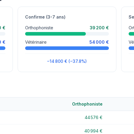
Confirme (3-7 ans)
Se
0 €
Orthophoniste
39 200 €
Or
0 €
Vétérinaire
54 000 €
Vé
−14 800 € (−37.8%)
Orthophoniste
44 576 €
40 994 €