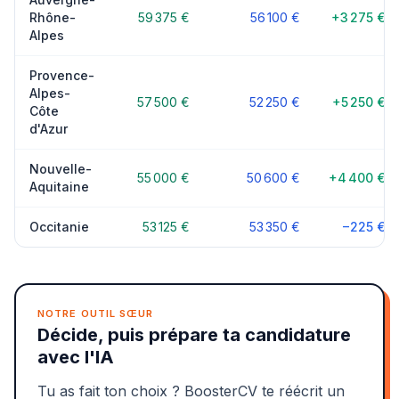
Rhône-
59 375 €
56 100 €
+3 275 €
Alpes
Provence-
Alpes-
57 500 €
52 250 €
+5 250 €
Côte
d'Azur
Nouvelle-
55 000 €
50 600 €
+4 400 €
Aquitaine
Occitanie
53 125 €
53 350 €
−225 €
NOTRE OUTIL SŒUR
Décide, puis prépare ta candidature
avec l'IA
Tu as fait ton choix ? BoosterCV te réécrit un