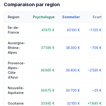
Comparaison par region
Region
Psychologue
Sommelier
Ecart
Île-de-
41 975 €
43 100 €
−1 125 €
France
Auvergne-
Rhône-
37 595 €
38 300 €
−705 €
Alpes
Provence-
Alpes-
36 865 €
39 400 €
−2 535 €
Côte
d'Azur
Nouvelle-
34 675 €
34 700 €
−25 €
Aquitaine
Occitanie
33 945 €
32 100 €
+1 845 €