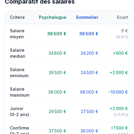
Comparatif des salaires
Critere
Psychologue
Sommelier
Ecart
Salaire
0 €
36 500 €
36 500 €
moyen
(0.0%)
Salaire
34 800 €
34 200 €
+600 €
median
Salaire
26 500 €
24 500 €
+2 000 €
minimum
Salaire
58 000 €
68 000 €
−10 000 €
maximum
Junior
+2 000 €
29 500 €
27 500 €
(0-2 ans)
(+7.3%)
Confirme
+1 500 €
37 500 €
36 000 €
(3-7 ans)