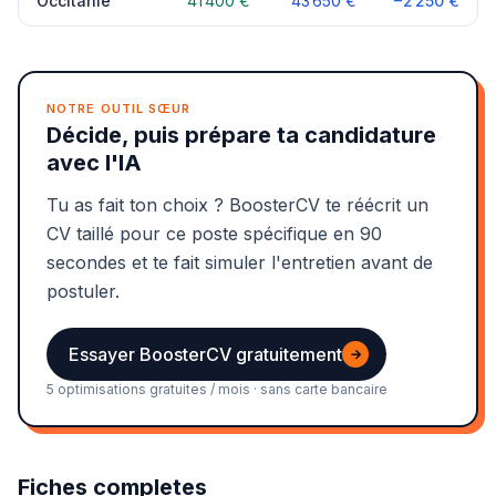
Occitanie
41 400 €
43 650 €
−2 250 €
NOTRE OUTIL SŒUR
Décide, puis prépare ta candidature
avec l'IA
Tu as fait ton choix ? BoosterCV te réécrit un
CV taillé pour ce poste spécifique en 90
secondes et te fait simuler l'entretien avant de
postuler.
Essayer BoosterCV gratuitement
→
5 optimisations gratuites / mois · sans carte bancaire
Fiches completes