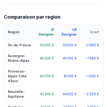
Comparaison par region
UI
UX
Region
Ecart
Designer
Designer
Île-de-France
53 000 €
55 800 €
−2 800 €
Auvergne-
45 000 €
46 560 €
−1 560 €
Rhône-Alpes
Provence-
Alpes-Côte
43 700 €
45 100 €
−1 400 €
d'Azur
Nouvelle-
42 300 €
44 620 €
−2 320 €
Aquitaine