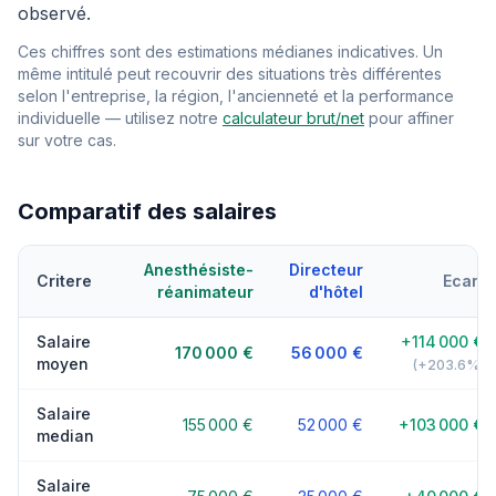
observé.
Ces chiffres sont des estimations médianes indicatives. Un
même intitulé peut recouvrir des situations très différentes
selon l'entreprise, la région, l'ancienneté et la performance
individuelle — utilisez notre
calculateur brut/net
pour affiner
sur votre cas.
Comparatif des salaires
Anesthésiste-
Directeur
Critere
Ecart
réanimateur
d'hôtel
Salaire
+114 000 €
170 000 €
56 000 €
moyen
(+203.6%)
Salaire
155 000 €
52 000 €
+103 000 €
median
Salaire