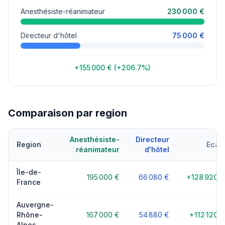
Anesthésiste-réanimateur
230 000 €
Directeur d'hôtel
75 000 €
+155 000 € (+206.7%)
Comparaison par region
Anesthésiste-
Directeur
Region
Ecart
réanimateur
d'hôtel
Île-de-
195 000 €
66 080 €
+128 920 €
France
Auvergne-
Rhône-
167 000 €
54 880 €
+112 120 €
Alpes