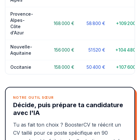
Provence-
Alpes-
168 000 €
58 800 €
+109 200 €
Côte
d'Azur
Nouvelle-
156 000 €
51 520 €
+104 480 €
Aquitaine
Occitanie
158 000 €
50 400 €
+107 600 €
NOTRE OUTIL SŒUR
Décide, puis prépare ta candidature
avec l'IA
Tu as fait ton choix ? BoosterCV te réécrit un
CV taillé pour ce poste spécifique en 90