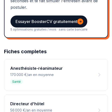
secondes et te fait simuler l'entretien avant de
postuler.
Essayer BoosterCV gratuitement
→
5 optimisations gratuites / mois · sans carte bancaire
Fiches completes
Anesthésiste-réanimateur
170 000 €/an en moyenne
Santé
Directeur d'hôtel
56 000 €/an en moyenne