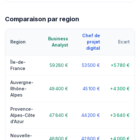
Comparaison par region
Chef de
Business
Region
projet
Ecart
Analyst
digital
Île-de-
59 280 €
53 500 €
+5 780 €
France
Auvergne-
Rhône-
49 400 €
45 100 €
+4 300 €
Alpes
Provence-
Alpes-Côte
47 840 €
44 200 €
+3 640 €
d'Azur
Nouvelle-
46 800 €
42 800 €
+4 000 €