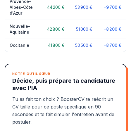
Provence-
Alpes-Côte
44 200 €
53 900 €
−9 700 €
d'Azur
Nouvelle-
42 800 €
51 000 €
−8 200 €
Aquitaine
Occitanie
41 800 €
50 500 €
−8 700 €
NOTRE OUTIL SŒUR
Décide, puis prépare ta candidature
avec l'IA
Tu as fait ton choix ? BoosterCV te réécrit un
CV taillé pour ce poste spécifique en 90
secondes et te fait simuler l'entretien avant de
postuler.