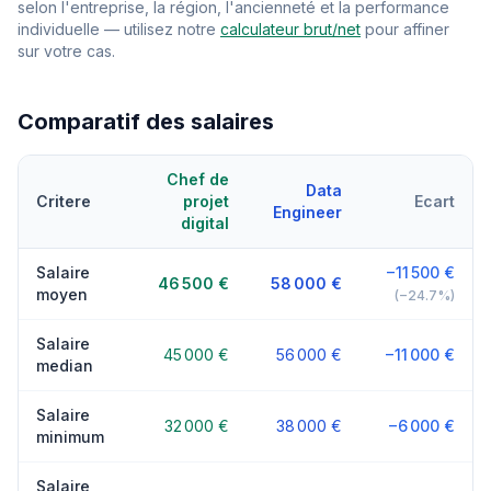
selon l'entreprise, la région, l'ancienneté et la performance
individuelle — utilisez notre
calculateur brut/net
pour affiner
sur votre cas.
Comparatif des salaires
Chef de
Data
Critere
projet
Ecart
Engineer
digital
Salaire
−11 500 €
46 500 €
58 000 €
moyen
(−24.7%)
Salaire
45 000 €
56 000 €
−11 000 €
median
Salaire
32 000 €
38 000 €
−6 000 €
minimum
Salaire