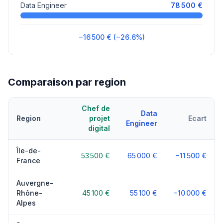
Data Engineer
78 500 €
−16 500 € (−26.6%)
Comparaison par region
Chef de
Data
Region
projet
Ecart
Engineer
digital
Île-de-
53 500 €
65 000 €
−11 500 €
France
Auvergne-
Rhône-
45 100 €
55 100 €
−10 000 €
Alpes