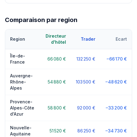
Comparaison par region
Directeur
Region
Trader
Ecart
d'hôtel
Île-de-
66 080 €
132 250 €
−66 170 €
France
Auvergne-
Rhône-
54 880 €
103 500 €
−48 620 €
Alpes
Provence-
Alpes-Côte
58 800 €
92 000 €
−33 200 €
d'Azur
Nouvelle-
51 520 €
86 250 €
−34 730 €
Aquitaine