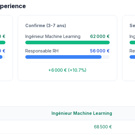
xperience
Confirme (3-7 ans)
Se
0 €
Ingénieur Machine Learning
62 000 €
In
0 €
Responsable RH
56 000 €
Re
+6 000 € (+10.7%)
Ingénieur Machine Learning
68 500 €