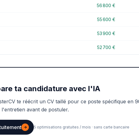
56 800 €
55 600 €
53 900 €
52 700 €
are ta candidature avec l'IA
sterCV te réécrit un CV taillé pour ce poste spécifique en 9
 l'entretien avant de postuler.
tuitement
→
5 optimisations gratuites / mois · sans carte bancaire