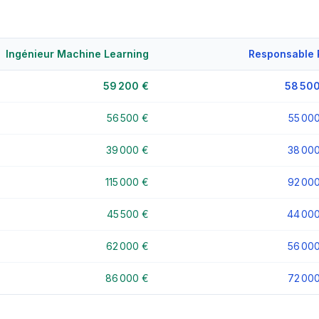
Ingénieur Machine Learning
Responsable 
59 200 €
58 500
56 500 €
55 00
39 000 €
38 00
115 000 €
92 00
45 500 €
44 00
62 000 €
56 00
86 000 €
72 00