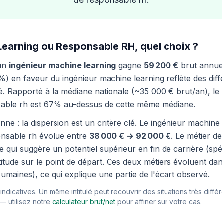
Learning ou Responsable RH, quel choix ?
 un
ingénieur machine learning
gagne
59 200 €
brut annue
%) en faveur du ingénieur machine learning reflète des diffé
é. Rapporté à la médiane nationale (~35 000 € brut/an), le 
sable rh est 67% au-dessus de cette même médiane.
nne : la dispersion est un critère clé. Le ingénieur machine
onsable rh évolue entre
38 000 € → 92 000 €
. Le métier d
 qui suggère un potentiel supérieur en fin de carrière (spéc
itude sur le point de départ. Ces deux métiers évoluent da
umaines), ce qui explique une partie de l'écart observé.
ndicatives. Un même intitulé peut recouvrir des situations très différ
 — utilisez notre
calculateur brut/net
pour affiner sur votre cas.