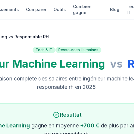
Combien
Tec
ssements
Comparer
Outils
Blog
gagne
IT
ning vs Responsable RH
Tech & IT
Ressources Humaines
ur Machine Learning
vs
R
son complete des salaires entre ingénieur machine le
responsable rh en 2026.
Resultat
ne Learning
gagne en moyenne
+700 €
de plus par 
de responsable rh.