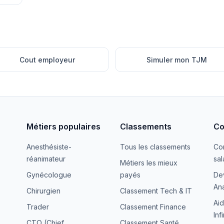
Cout employeur
Simuler mon TJM
Métiers populaires
Classements
Co
Anesthésiste-
Tous les classements
Co
réanimateur
sal
Métiers les mieux
Gynécologue
payés
De
Ana
Chirurgien
Classement Tech & IT
Aid
Trader
Classement Finance
Inf
CTO (Chief
Classement Santé