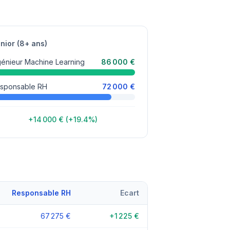
nior (8+ ans)
génieur Machine Learning
86 000 €
sponsable RH
72 000 €
+14 000 € (+19.4%)
Responsable RH
Ecart
67 275 €
+1 225 €