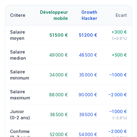
Développeur
Growth
Critere
Ecart
mobile
Hacker
Salaire
+300 €
51 500 €
51 200 €
moyen
(+0.6%)
Salaire
49 000 €
48 500 €
+500 €
median
Salaire
34 000 €
35 000 €
−1 000 €
minimum
Salaire
88 000 €
90 000 €
−2 000 €
maximum
Junior
−1 000 €
38 500 €
39 500 €
(0-2 ans)
(−2.6%)
Confirme
−2 000 €
52 000 €
54 000 €