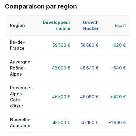
Comparaison par region
Développeur
Growth
Region
Ecart
mobile
Hacker
Île-de-
59 500 €
58 880 €
+620 €
France
Auvergne-
Rhône-
48 000 €
48 640 €
−640 €
Alpes
Provence-
Alpes-
46 500 €
46 080 €
+420 €
Côte
d'Azur
Nouvelle-
45 500 €
47 100 €
−1 600 €
Aquitaine