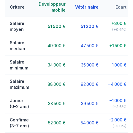
Développeur
Critere
Vétérinaire
Ecart
mobile
Salaire
+300 €
51 500 €
51 200 €
moyen
(+0.6%)
Salaire
49 000 €
47 500 €
+1 500 €
median
Salaire
34 000 €
35 000 €
−1 000 €
minimum
Salaire
88 000 €
92 000 €
−4 000 €
maximum
Junior
−1 000 €
38 500 €
39 500 €
(0-2 ans)
(−2.6%)
Confirme
−2 000 €
52 000 €
54 000 €
(3-7 ans)
(−3.8%)