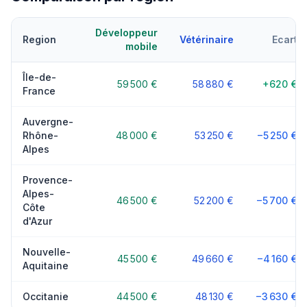
Développeur
Region
Vétérinaire
Ecart
mobile
Île-de-
59 500 €
58 880 €
+620 €
France
Auvergne-
Rhône-
48 000 €
53 250 €
−5 250 €
Alpes
Provence-
Alpes-
46 500 €
52 200 €
−5 700 €
Côte
d'Azur
Nouvelle-
45 500 €
49 660 €
−4 160 €
Aquitaine
Occitanie
44 500 €
48 130 €
−3 630 €